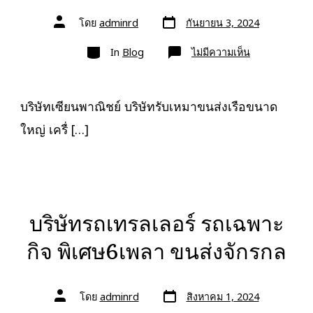
วัน
ผู้
โดย
adminrd
กันยายน 3, 2024
ที่
เขียน
ลง
เรื่อง
หมวด
เรื่อง
บน
In
Blog
ไม่มีความเห็น
บริษัท
เซียน
พาณิชย์
บริการ
รถ
บริษัทเซียนพาณิชย์ บริษัทรับเหมาขนส่งเรือขนาด
บรรทุก
รับจ้าง
ใหญ่ เครื่ […]
ขน
ย้าย
สินค้า
0888000456
บริษัทรถเทรลเลอร์ รถเฉพาะ
กิจ พิเศษ6เพลา ขนส่งจักรกล
วัน
ผู้
โดย
adminrd
สิงหาคม 1, 2024
ที่
เขียน
ลง
เรื่อง