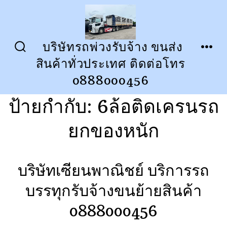
ข้าม
ไป
ยัง
บริษัทรถพ่วงรับจ้าง ขนส่ง
ปุ่ม
เมนู
เนื้อหา
สินค้าทั่วประเทศ ติดต่อโทร
เปิด
ปิด
การ
0888000456
ค้นหา
ป้ายกำกับ:
6ล้อติดเครนรถ
ยกของหนัก
บริษัทเซียนพาณิชย์ บริการรถ
บรรทุกรับจ้างขนย้ายสินค้า
0888000456