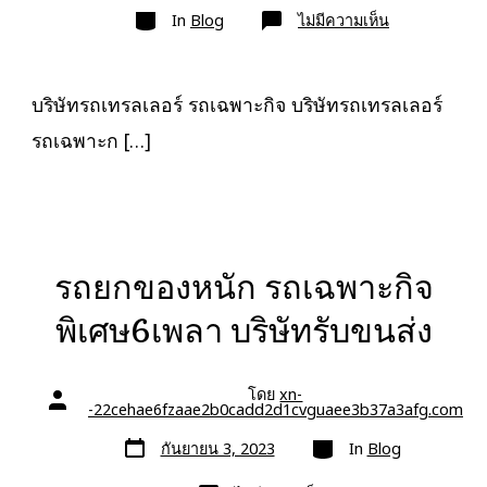
หมวด
เรื่อง
บน
In
Blog
ไม่มีความเห็น
บริษัท
รถ
เทรล
เลอ
ร์
บริษัทรถเทรลเลอร์ รถเฉพาะกิจ บริษัทรถเทรลเลอร์
รถ
เฉพาะ
รถเฉพาะก […]
กิจ
พิเศษ6เพลา
ขนส่ง
จักร
กล
รถยกของหนัก รถเฉพาะกิจ
พิเศษ6เพลา บริษัทรับขนส่ง
โดย
xn-
ผู้
-22cehae6fzaae2b0cadd2d1cvguaee3b37a3afg.com
เขียน
เรื่อง
วัน
หมวด
กันยายน 3, 2023
In
Blog
ที่
ลง
เรื่อง