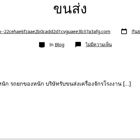
ขนส่ง
วัน
n--22cehae6fzaae2b0cadd2d1cvguaee3b37a3afg.com
กัน
ที่
ลง
หมวด
เรื่อง
บน
In
Blog
ไม่มีความเห็น
รถ
ยก
ของ
หนัก
รถ
เฉพาะ
กิจ
พิเศษ6เพลา
ัก รถยกของหนัก บริษัทรับขนส่งเครื่องจักรโรงงาน […]
บริษัท
รับ
ขนส่ง