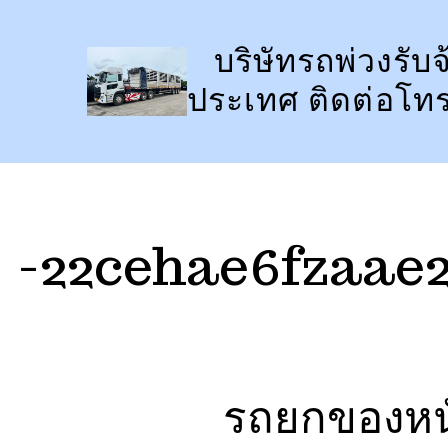
ข้าม
ไป
บริษัทรถพ่วงรับจ
ยัง
ประเทศ ติดต่อโท
เนื้อหา
-22cehae6fzaae
รถยกของหนั