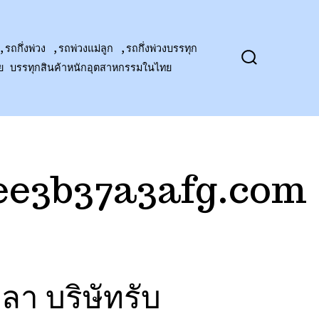
,รถกึ่งพ่วง ,รถพ่วงแม่ลูก ,รถกึ่งพ่วงบรรทุก
าย บรรทุกสินค้าหนักอุตสาหกรรมในไทย
ปุ่ม
เปิด
ปิด
การ
ค้นหา
ee3b37a3afg.com
า บริษัทรับ