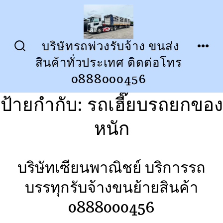
ข้าม
ไป
ยัง
บริษัทรถพ่วงรับจ้าง ขนส่ง
ปุ่ม
เมนู
เนื้อหา
สินค้าทั่วประเทศ ติดต่อโทร
เปิด
ปิด
การ
0888000456
ค้นหา
ป้ายกำกับ:
รถเฮี๊ยบรถยกของ
หนัก
บริษัทเซียนพาณิชย์ บริการรถ
บรรทุกรับจ้างขนย้ายสินค้า
0888000456