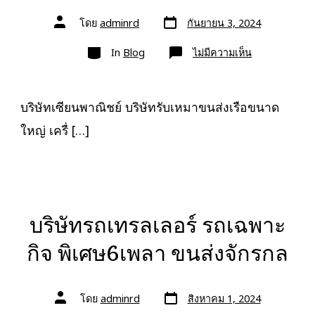
วัน
ผู้
โดย
adminrd
กันยายน 3, 2024
ที่
เขียน
ลง
เรื่อง
หมวด
เรื่อง
บน
In
Blog
ไม่มีความเห็น
บริษัท
เซียน
พาณิชย์
บริการ
รถ
บริษัทเซียนพาณิชย์ บริษัทรับเหมาขนส่งเรือขนาด
บรรทุก
รับจ้าง
ใหญ่ เครื่ […]
ขน
ย้าย
สินค้า
0888000456
บริษัทรถเทรลเลอร์ รถเฉพาะ
กิจ พิเศษ6เพลา ขนส่งจักรกล
วัน
ผู้
โดย
adminrd
สิงหาคม 1, 2024
ที่
เขียน
ลง
เรื่อง