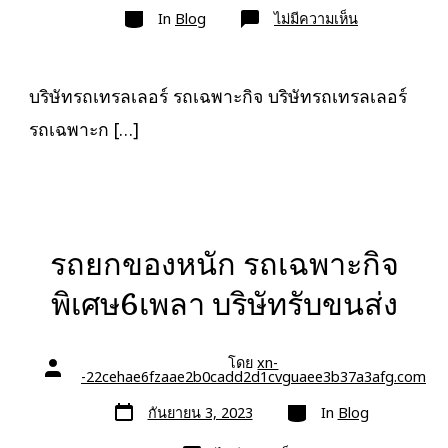
หมวด
เรื่อง
บน
In
Blog
ไม่มีความเห็น
บริษัท
รถ
เทรล
เลอ
ร์
บริษัทรถเทรลเลอร์ รถเฉพาะกิจ บริษัทรถเทรลเลอร์
รถ
เฉพาะ
รถเฉพาะก […]
กิจ
พิเศษ6เพลา
ขนส่ง
จักร
กล
รถยกของหนัก รถเฉพาะกิจ
พิเศษ6เพลา บริษัทรับขนส่ง
โดย
xn-
ผู้
-22cehae6fzaae2b0cadd2d1cvguaee3b37a3afg.com
เขียน
เรื่อง
วัน
หมวด
กันยายน 3, 2023
In
Blog
ที่
ลง
เรื่อง