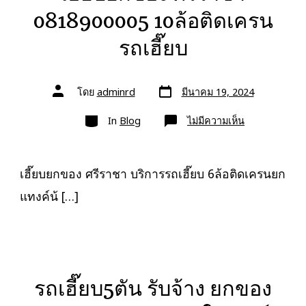
0818900005 10ล้อติดเครน
รถเฮี๊ยบ
วัน
ผู้
โดย
adminrd
มีนาคม 19, 2024
ที่
เขียน
ลง
เรื่อง
หมวด
เรื่อง
บน
In
Blog
ไม่มีความเห็น
เฮี๊ยบ
ยก
ของ
ศรีราชา
0818900005
เฮี๊ยบยกของ ศรีราชา บริการรถเฮี๊ยบ 6ล้อติดเครนยก
10ล้อ
ติด
แทงค์น้ […]
เครน
รถ
เฮี๊ยบ
รถเฮี๊ยบ5ตัน รับจ้าง ยกของ