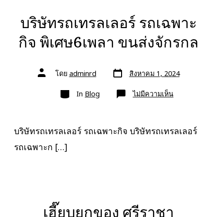
บริษัทรถเทรลเลอร์ รถเฉพาะ
กิจ พิเศษ6เพลา ขนส่งจักรกล
วัน
ผู้
โดย
adminrd
สิงหาคม 1, 2024
ที่
เขียน
ลง
เรื่อง
หมวด
เรื่อง
บน
In
Blog
ไม่มีความเห็น
บริษัท
รถ
เทรล
เลอ
ร์
บริษัทรถเทรลเลอร์ รถเฉพาะกิจ บริษัทรถเทรลเลอร์
รถ
เฉพาะ
รถเฉพาะก […]
กิจ
พิเศษ6เพลา
ขนส่ง
จักร
กล
เฮี๊ยบยกของ ศรีราชา