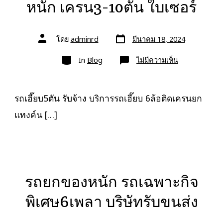
หนัก เครน3-10ตัน ใบเซอร์
วัน
ผู้
โดย
adminrd
มีนาคม 18, 2024
ที่
เขียน
ลง
เรื่อง
หมวด
เรื่อง
บน
In
Blog
ไม่มีความเห็น
รถ
เฮี๊ยบ5ตัน
รับจ้าง
ยก
ของ
รถเฮี๊ยบ5ตัน รับจ้าง บริการรถเฮี๊ยบ 6ล้อติดเครนยก
หนัก
เครน3-
แทงค์น […]
10ตัน
ใบ
เซอร์
รถยกของหนัก รถเฉพาะกิจ
พิเศษ6เพลา บริษัทรับขนส่ง