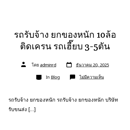
บรรทุก
หนัก
รถรับจ้าง ยกของหนัก 10ล้อ
ติดเครน รถเฮี๊ยบ 3-5ตัน
วัน
ผู้
โดย
adminrd
ธันวาคม 20, 2025
ที่
เขียน
ลง
เรื่อง
หมวด
เรื่อง
บน
In
Blog
ไม่มีความเห็น
รถ
รับจ้าง
ยก
ของ
หนัก
รถรับจ้าง ยกของหนัก รถรับจ้าง ยกของหนัก บริษัท
10ล้อ
ติด
รับขนส่ง […]
เครน
รถ
เฮี๊ยบ
3-
5ตัน