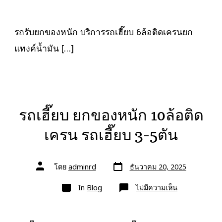
รับ
ยก
ของ
หนัก
รถรับยกของหนัก บริการรถเฮี๊ยบ 6ล้อติดเครนยก
10ล้อ
บรรทุก
แทงค์น้ำมัน […]
ติด
เครน
รถ
เฮี๊ยบ
3-
5ตัน
รถเฮี๊ยบ ยกของหนัก 10ล้อติด
เครน รถเฮี๊ยบ 3-5ตัน
วัน
ผู้
โดย
adminrd
ธันวาคม 20, 2025
ที่
เขียน
ลง
เรื่อง
หมวด
เรื่อง
บน
In
Blog
ไม่มีความเห็น
รถ
เฮี๊ยบ
ยก
ของ
หนัก