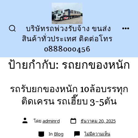
ข้าม
ไป
ยัง
บริษัทรถพ่วงรับจ้าง ขนส่ง
ปุ่ม
เมนู
เนื้อหา
สินค้าทั่วประเทศ ติดต่อโทร
เปิด
ปิด
การ
0888000456
ค้นหา
ป้ายกำกับ:
รถยกของหนัก
รถรับยกของหนัก 10ล้อบรรทุก
ติดเครน รถเฮี๊ยบ 3-5ตัน
วัน
ผู้
โดย
adminrd
ธันวาคม 20, 2025
ที่
เขียน
ลง
เรื่อง
หมวด
เรื่อง
บน
In
Blog
ไม่มีความเห็น
รถ