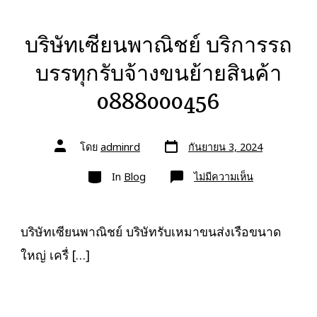
บริษัทเซียนพาณิชย์ บริการรถ
บรรทุกรับจ้างขนย้ายสินค้า
0888000456
วัน
ผู้
โดย
adminrd
กันยายน 3, 2024
ที่
เขียน
ลง
เรื่อง
หมวด
เรื่อง
บน
In
Blog
ไม่มีความเห็น
บริษัท
เซียน
พาณิชย์
บริการ
รถ
บริษัทเซียนพาณิชย์ บริษัทรับเหมาขนส่งเรือขนาด
บรรทุก
รับจ้าง
ใหญ่ เครื่ […]
ขน
ย้าย
สินค้า
0888000456