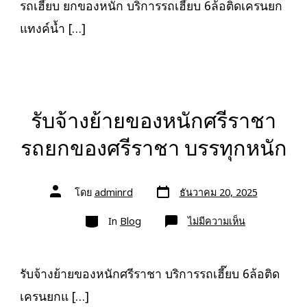
รถเฮี๊ยบ ยกของหนัก บริการรถเฮี๊ยบ 6ล้อติดเครนยก
10ล้อ
ติด
แทงค์น้ำ […]
เครน
รถ
เฮี๊ยบ
3-
5ตัน
รับจ้างย้ายของหนักศรีราชา
รถยกของศรีราชา บรรทุกหนัก
วัน
ผู้
โดย
adminrd
ธันวาคม 20, 2025
ที่
เขียน
ลง
เรื่อง
หมวด
เรื่อง
บน
In
Blog
ไม่มีความเห็น
รับจ้าง
ย้าย
ของ
หนัก
ศรีราชา
รับจ้างย้ายของหนักศรีราชา บริการรถเฮี๊ยบ 6ล้อติด
รถ
ยก
เครนยกแ […]
ของ
ศรีราชา