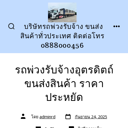
ข้าม
ไป
ยัง
บริษัทรถพ่วงรับจ้าง ขนส่ง
ปุ่ม
เมนู
เนื้อหา
สินค้าทั่วประเทศ ติดต่อโทร
เปิด
ปิด
การ
0888000456
ค้นหา
รถพ่วงรับจ้างอุตรดิตถ์
ขนส่งสินค้า ราคา
ประหยัด
วัน
ผู้
โดย
adminrd
กันยายน 24, 2025
ที่
เขียน
ลง
เรื่อง
หมวด
เรื่อง