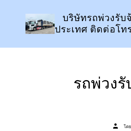
ข้าม
ไป
บริษัทรถพ่วงรับจ
ยัง
ประเทศ ติดต่อโท
เนื้อหา
รถพ่วงรั
ผู้
โด
เขียน