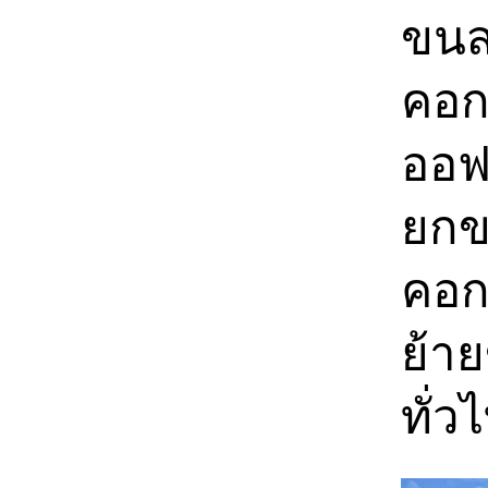
ขนส่
คอก
ออฟ
ยกขอ
คอก
ย้า
ทั่ว