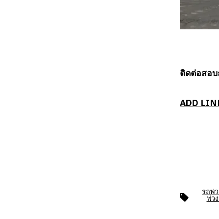
ติดต่อสอ
ADD LIN
รถพ่ว
ป้าย
พ่ว
กำกับ