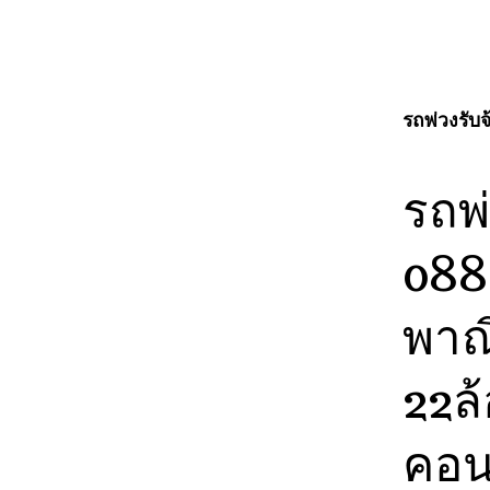
เรื่อง
รถพ่วงรับ
รถพ
088
พาณ
22ล้
คอนเ