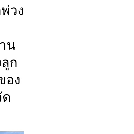
อพ่วง
งาน
งลูก
งของ
ัด