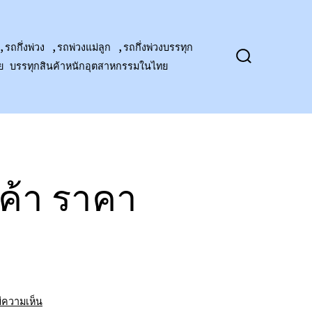
,รถกึ่งพ่วง ,รถพ่วงแม่ลูก ,รถกึ่งพ่วงบรรทุก
าย บรรทุกสินค้าหนักอุตสาหกรรมในไทย
ปุ่ม
เปิด
ปิด
การ
ค้นหา
นค้า ราคา
บน
มีความเห็น
รถ