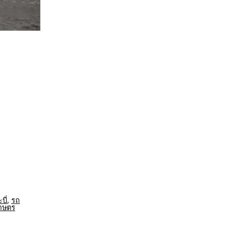
บี่
,
รถ
เกษตร