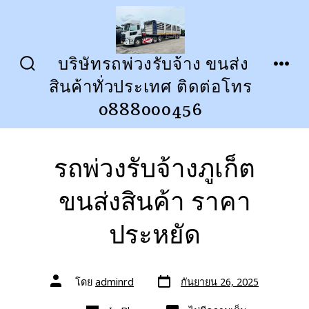
ข้าม
ไป
ยัง
บริษัทรถพ่วงรับจ้าง ขนส่ง
ปุ่ม
เมนู
เนื้อหา
สินค้าทั่วประเทศ ติดต่อโทร
เปิด
ปิด
การ
0888000456
ค้นหา
รถพ่วงรับจ้างภูเก็ต
ขนส่งสินค้า ราคา
ประหยัด
วัน
ผู้
โดย
adminrd
กันยายน 26, 2025
ที่
เขียน
ลง
เรื่อง
หมวด
เรื่อง