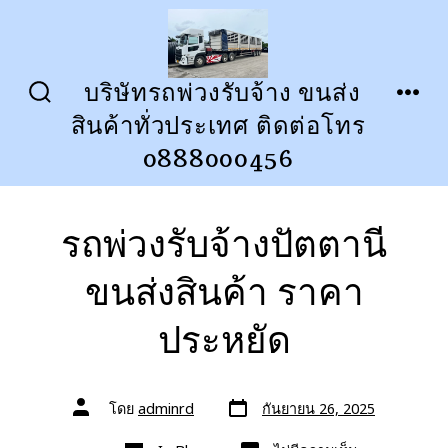
ข้าม
ไป
ยัง
บริษัทรถพ่วงรับจ้าง ขนส่ง
ปุ่ม
เมนู
เนื้อหา
สินค้าทั่วประเทศ ติดต่อโทร
เปิด
ปิด
การ
0888000456
ค้นหา
รถพ่วงรับจ้างปัตตานี
ขนส่งสินค้า ราคา
ประหยัด
วัน
ผู้
โดย
adminrd
กันยายน 26, 2025
ที่
เขียน
ลง
เรื่อง
หมวด
เรื่อง