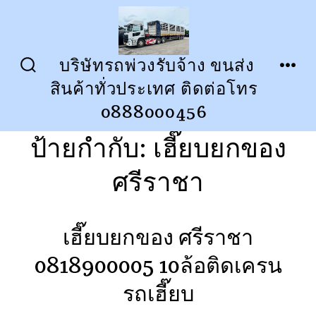
ข้าม
ไป
ยัง
บริษัทรถพ่วงรับจ้าง ขนส่ง
ปุ่ม
เมนู
เนื้อหา
สินค้าทั่วประเทศ ติดต่อโทร
เปิด
ปิด
การ
0888000456
ค้นหา
ป้ายกำกับ:
เฮี๊ยบยกของ
ศรีราชา
เฮี๊ยบยกของ ศรีราชา
0818900005 10ล้อติดเครน
รถเฮี๊ยบ