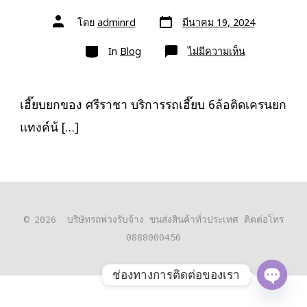
วัน
ผู้
โดย
adminrd
มีนาคม 19, 2024
ที่
เขียน
ลง
เรื่อง
หมวด
เรื่อง
บน
In
Blog
ไม่มีความเห็น
เฮี๊ยบ
ยก
ของ
ศรีราชา
0818900005
เฮี๊ยบยกของ ศรีราชา บริการรถเฮี๊ยบ 6ล้อติดเครนยก
10ล้อ
ติด
แทงค์น้ […]
เครน
รถ
เฮี๊ยบ
© 2026
บริษัทรถพ่วงรับจ้าง ขนส่งสินค้าทั่วประเทศ ติดต่อโทร
0888000456
ช่องทางการติดต่อของเรา
O
P