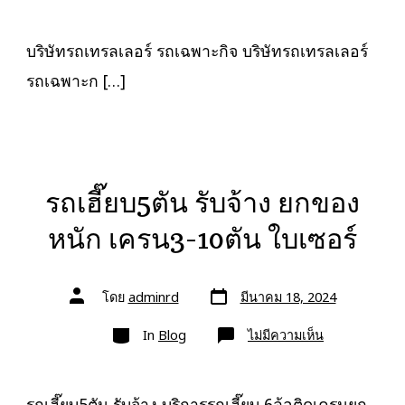
รถ
เทรล
เลอ
ร์
บริษัทรถเทรลเลอร์ รถเฉพาะกิจ บริษัทรถเทรลเลอร์
รถ
เฉพาะ
รถเฉพาะก […]
กิจ
พิเศษ6เพลา
ขนส่ง
จักร
กล
รถเฮี๊ยบ5ตัน รับจ้าง ยกของ
หนัก เครน3-10ตัน ใบเซอร์
วัน
ผู้
โดย
adminrd
มีนาคม 18, 2024
ที่
เขียน
ลง
เรื่อง
หมวด
เรื่อง
บน
In
Blog
ไม่มีความเห็น
รถ
เฮี๊ยบ5ตัน
รับจ้าง
ยก
ของ
รถเฮี๊ยบ5ตัน รับจ้าง บริการรถเฮี๊ยบ 6ล้อติดเครนยก