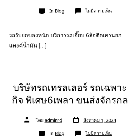
เขียน
ลง
เรื่อง
หมวด
เรื่อง
บน
In
Blog
ไม่มีความเห็น
รถ
รับ
ยก
ของ
หนัก
รถรับยกของหนัก บริการรถเฮี๊ยบ 6ล้อติดเครนยก
10ล้อ
บรรทุก
แทงค์น้ำมัน […]
ติด
เครน
รถ
เฮี๊ยบ
3-
5ตัน
บริษัทรถเทรลเลอร์ รถเฉพาะ
กิจ พิเศษ6เพลา ขนส่งจักรกล
วัน
ผู้
โดย
adminrd
สิงหาคม 1, 2024
ที่
เขียน
ลง
เรื่อง
หมวด
เรื่อง
บน
In
Blog
ไม่มีความเห็น
บริษัท