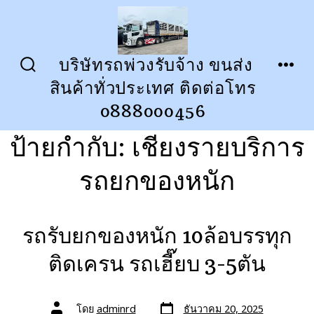
ข้าม
ไป
ยัง
บริษัทรถพ่วงรับจ้าง ขนส่ง
ปุ่ม
เมนู
เนื้อหา
สินค้าทั่วประเทศ ติดต่อโทร
เปิด
ปิด
การ
0888000456
ค้นหา
ป้ายกำกับ:
เชียงรายบริการ
รถยกของหนัก
รถรับยกของหนัก 10ล้อบรรทุก
ติดเครน รถเฮี๊ยบ 3-5ตัน
วัน
ผู้
โดย
adminrd
ธันวาคม 20, 2025
ที่