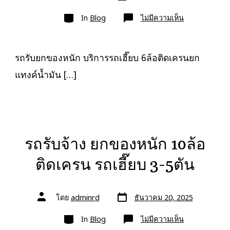
เขียน
ลง
เรื่อง
หมวด
เรื่อง
บน
In
Blog
ไม่มีความเห็น
รถ
รับ
ยก
ของ
หนัก
รถรับยกของหนัก บริการรถเฮี๊ยบ 6ล้อติดเครนยก
10ล้อ
บรรทุก
แทงค์น้ำมัน […]
ติด
เครน
รถ
เฮี๊ยบ
3-
5ตัน
รถรับจ้าง ยกของหนัก 10ล้อ
ติดเครน รถเฮี๊ยบ 3-5ตัน
วัน
ผู้
โดย
adminrd
ธันวาคม 20, 2025
ที่
เขียน
ลง
เรื่อง
หมวด
เรื่อง
บน
In
Blog
ไม่มีความเห็น
รถ