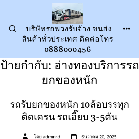
ข้าม
ไป
ยัง
บริษัทรถพ่วงรับจ้าง ขนส่ง
ปุ่ม
เมนู
เนื้อหา
สินค้าทั่วประเทศ ติดต่อโทร
เปิด
ปิด
การ
0888000456
ค้นหา
ป้ายกำกับ:
อ่างทองบริการรถ
ยกของหนัก
รถรับยกของหนัก 10ล้อบรรทุก
ติดเครน รถเฮี๊ยบ 3-5ตัน
วัน
ผู้
โดย
adminrd
ธันวาคม 20, 2025
ที่