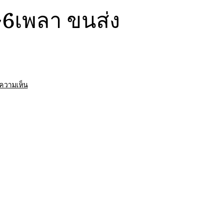
ษ6เพลา ขนส่ง
บน
ีความเห็น
บริษัท
รถ
เทรล
เลอ
ร์
รถ
เฉพาะ
กิจ
พิเศษ6เพลา
ขนส่ง
จักร
กล