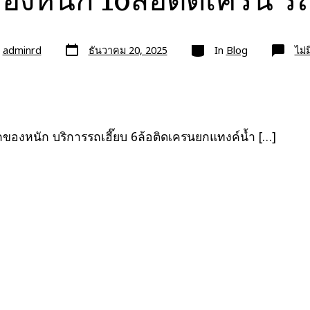
วัน
หมวด
ย
adminrd
ธันวาคม 20, 2025
In
Blog
ไม่
ที่
ลง
เรื่อง
ยกของหนัก บริการรถเฮี๊ยบ 6ล้อติดเครนยกแทงค์น้ำ […]