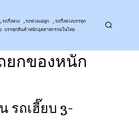
,รถกึ่งพ่วง ,รถพ่วงแม่ลูก ,รถกึ่งพ่วงบรรทุก
าย บรรทุกสินค้าหนักอุตสาหกรรมในไทย
ปุ่ม
เปิด
ปิด
การ
ค้นหา
รถยกของหนัก
 รถเฮี๊ยบ 3-