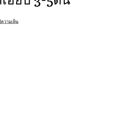
บน
มีความเห็น
รถ
เฮี๊ยบ
ยก
ของ
หนัก
10ล้อ
ติด
เครน
รถ
เฮี๊ยบ
3-
5ตัน