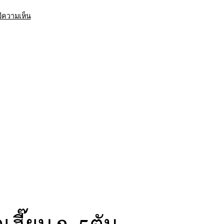
บน
มีความเห็น
รถ
รับ
ยก
ของ
หนัก
10ล้อ
บรรทุก
ติด
เครน
รถ
เฮี๊ยบ
3-
5ตัน
เฮี๊ยบ 3-5ตัน