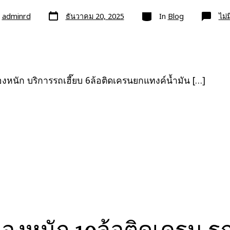
วัน
หมวด
ย
adminrd
ธันวาคม 20, 2025
In
Blog
ไม่
ที่
ลง
เรื่อง
งหนัก บริการรถเฮี๊ยบ 6ล้อติดเครนยกแทงค์น้ำมัน […]
องหนัก 10ล้อติดเครน รถ