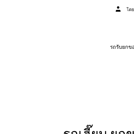
ผู้
โด
เขียน
เรื่อง
รถรับยกขอ
รถเฮี๊ยบ ยกข