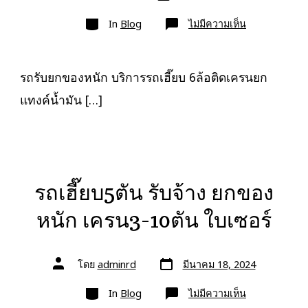
เขียน
ลง
เรื่อง
หมวด
เรื่อง
บน
In
Blog
ไม่มีความเห็น
รถ
รับ
ยก
ของ
หนัก
รถรับยกของหนัก บริการรถเฮี๊ยบ 6ล้อติดเครนยก
10ล้อ
บรรทุก
แทงค์น้ำมัน […]
ติด
เครน
รถ
เฮี๊ยบ
3-
5ตัน
รถเฮี๊ยบ5ตัน รับจ้าง ยกของ
หนัก เครน3-10ตัน ใบเซอร์
วัน
ผู้
โดย
adminrd
มีนาคม 18, 2024
ที่
เขียน
ลง
เรื่อง
หมวด
เรื่อง
บน
In
Blog
ไม่มีความเห็น
รถ