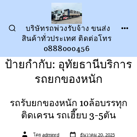
ข้าม
ไป
ยัง
บริษัทรถพ่วงรับจ้าง ขนส่ง
ปุ่ม
เมนู
เนื้อหา
สินค้าทั่วประเทศ ติดต่อโทร
เปิด
ปิด
การ
0888000456
ค้นหา
ป้ายกำกับ:
อุทัยธานีบริการ
รถยกของหนัก
รถรับยกของหนัก 10ล้อบรรทุก
ติดเครน รถเฮี๊ยบ 3-5ตัน
วัน
ผู้
โดย
adminrd
ธันวาคม 20, 2025
ที่