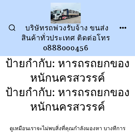
ข้าม
ไป
ยัง
บริษัทรถพ่วงรับจ้าง ขนส่ง
ปุ่ม
เมนู
เนื้อหา
สินค้าทั่วประเทศ ติดต่อโทร
เปิด
ปิด
การ
0888000456
ค้นหา
ป้ายกำกับ:
หารถรถยกของ
หนักนครสวรรค์
ป้ายกำกับ:
หารถรถยกของ
หนักนครสวรรค์
ดูเหมือนเราจะไม่พบสิ่งที่คุณกำลังมองหา บางทีการ