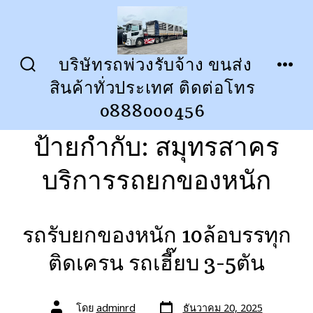
ข้าม
ไป
ยัง
บริษัทรถพ่วงรับจ้าง ขนส่ง
ปุ่ม
เมนู
เนื้อหา
สินค้าทั่วประเทศ ติดต่อโทร
เปิด
ปิด
การ
0888000456
ค้นหา
ป้ายกำกับ:
สมุทรสาคร
บริการรถยกของหนัก
รถรับยกของหนัก 10ล้อบรรทุก
ติดเครน รถเฮี๊ยบ 3-5ตัน
วัน
ผู้
โดย
adminrd
ธันวาคม 20, 2025
ที่