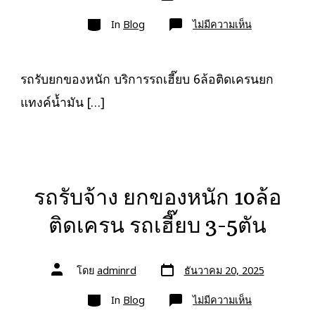
เขียน
ลง
เรื่อง
หมวด
เรื่อง
บน
In
Blog
ไม่มีความเห็น
รถ
รับ
ยก
ของ
หนัก
รถรับยกของหนัก บริการรถเฮี๊ยบ 6ล้อติดเครนยก
10ล้อ
บรรทุก
แทงค์น้ำมัน […]
ติด
เครน
รถ
เฮี๊ยบ
3-
5ตัน
รถรับจ้าง ยกของหนัก 10ล้อ
ติดเครน รถเฮี๊ยบ 3-5ตัน
วัน
ผู้
โดย
adminrd
ธันวาคม 20, 2025
ที่
เขียน
ลง
เรื่อง
หมวด
เรื่อง
บน
In
Blog
ไม่มีความเห็น
รถ