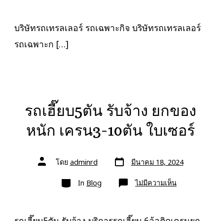
รถ
เทรล
เลอ
ร์
บริษัทรถเทรลเลอร์ รถเฉพาะกิจ บริษัทรถเทรลเลอร์
รถ
เฉพาะ
รถเฉพาะก […]
กิจ
พิเศษ6เพลา
ขนส่ง
จักร
กล
รถเฮี๊ยบ5ตัน รับจ้าง ยกของ
หนัก เครน3-10ตัน ใบเซอร์
วัน
ผู้
โดย
adminrd
มีนาคม 18, 2024
ที่
เขียน
ลง
เรื่อง
หมวด
เรื่อง
บน
In
Blog
ไม่มีความเห็น
รถ
เฮี๊ยบ5ตัน
รับจ้าง
ยก
ของ
รถเฮี๊ยบ5ตัน รับจ้าง บริการรถเฮี๊ยบ 6ล้อติดเครนยก