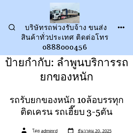
ข้าม
ไป
ยัง
บริษัทรถพ่วงรับจ้าง ขนส่ง
ปุ่ม
เมนู
เนื้อหา
สินค้าทั่วประเทศ ติดต่อโทร
เปิด
ปิด
การ
0888000456
ค้นหา
ป้ายกำกับ:
ลำพูนบริการรถ
ยกของหนัก
รถรับยกของหนัก 10ล้อบรรทุก
ติดเครน รถเฮี๊ยบ 3-5ตัน
วัน
ผู้
โดย
adminrd
ธันวาคม 20, 2025
ที่