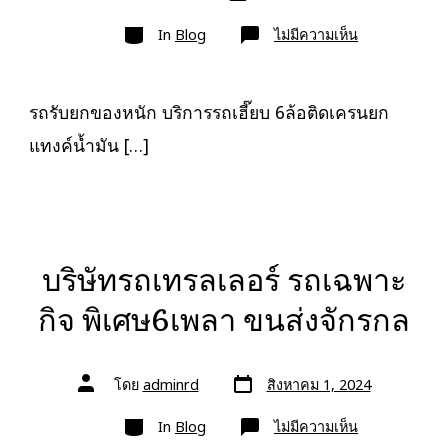
เขียน
ลง
เรื่อง
หมวด
เรื่อง
บน
In
Blog
ไม่มีความเห็น
รถ
รับ
ยก
ของ
หนัก
รถรับยกของหนัก บริการรถเฮี๊ยบ 6ล้อติดเครนยก
10ล้อ
บรรทุก
แทงค์น้ำมัน […]
ติด
เครน
รถ
เฮี๊ยบ
3-
5ตัน
บริษัทรถเทรลเลอร์ รถเฉพาะ
กิจ พิเศษ6เพลา ขนส่งจักรกล
วัน
ผู้
โดย
adminrd
สิงหาคม 1, 2024
ที่
เขียน
ลง
เรื่อง
หมวด
เรื่อง
บน
In
Blog
ไม่มีความเห็น
บริษัท