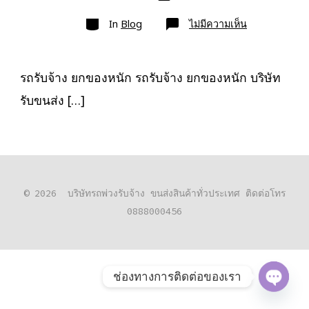
เขียน
ลง
เรื่อง
หมวด
เรื่อง
บน
In
Blog
ไม่มีความเห็น
รถ
รับจ้าง
ยก
ของ
หนัก
รถรับจ้าง ยกของหนัก รถรับจ้าง ยกของหนัก บริษัท
10ล้อ
ติด
รับขนส่ง […]
เครน
รถ
เฮี๊ยบ
3-
5ตัน
© 2026
บริษัทรถพ่วงรับจ้าง ขนส่งสินค้าทั่วประเทศ ติดต่อโทร
0888000456
ช่องทางการติดต่อของเรา
O
P