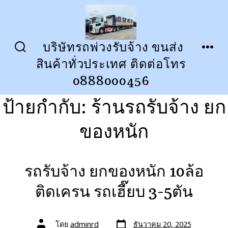
ข้าม
ไป
ยัง
บริษัทรถพ่วงรับจ้าง ขนส่ง
ปุ่ม
เมนู
เนื้อหา
สินค้าทั่วประเทศ ติดต่อโทร
เปิด
ปิด
การ
0888000456
ค้นหา
ป้ายกำกับ:
ร้านรถรับจ้าง ยก
ของหนัก
รถรับจ้าง ยกของหนัก 10ล้อ
ติดเครน รถเฮี๊ยบ 3-5ตัน
วัน
ผู้
โดย
adminrd
ธันวาคม 20, 2025
ที่