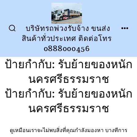
ข้าม
ไป
ยัง
บริษัทรถพ่วงรับจ้าง ขนส่ง
ปุ่ม
เมนู
เนื้อหา
สินค้าทั่วประเทศ ติดต่อโทร
เปิด
ปิด
การ
0888000456
ค้นหา
ป้ายกำกับ:
รับย้ายของหนัก
นครศรีธรรมราช
ป้ายกำกับ:
รับย้ายของหนัก
นครศรีธรรมราช
ดูเหมือนเราจะไม่พบสิ่งที่คุณกำลังมองหา บางทีการ