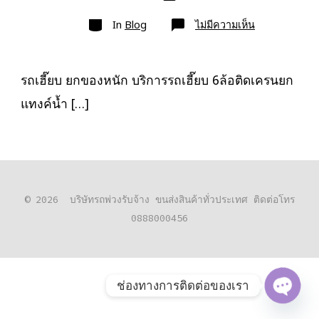
เขียน
ลง
เรื่อง
หมวด
เรื่อง
บน
In
Blog
ไม่มีความเห็น
รถ
เฮี๊ยบ
ยก
ของ
หนัก
รถเฮี๊ยบ ยกของหนัก บริการรถเฮี๊ยบ 6ล้อติดเครนยก
10ล้อ
ติด
แทงค์น้ำ […]
เครน
รถ
เฮี๊ยบ
3-
5ตัน
© 2026
บริษัทรถพ่วงรับจ้าง ขนส่งสินค้าทั่วประเทศ ติดต่อโทร
0888000456
ช่องทางการติดต่อของเรา
O
P