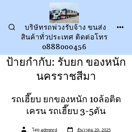
ข้าม
ไป
ยัง
บริษัทรถพ่วงรับจ้าง ขนส่ง
ปุ่ม
เมนู
เนื้อหา
สินค้าทั่วประเทศ ติดต่อโทร
เปิด
ปิด
การ
0888000456
ค้นหา
ป้ายกำกับ:
รับยก ของหนัก
นครราชสีมา
รถเฮี๊ยบ ยกของหนัก 10ล้อติด
เครน รถเฮี๊ยบ 3-5ตัน
วัน
ผู้
โดย
adminrd
ธันวาคม 20, 2025
ที่