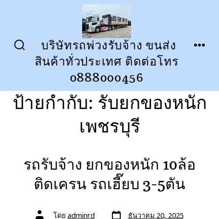
ข้าม
ไป
ยัง
บริษัทรถพ่วงรับจ้าง ขนส่ง
ปุ่ม
เมนู
เนื้อหา
สินค้าทั่วประเทศ ติดต่อโทร
เปิด
ปิด
การ
0888000456
ค้นหา
ป้ายกำกับ:
รับยกของหนัก
เพชรบุรี
รถรับจ้าง ยกของหนัก 10ล้อ
ติดเครน รถเฮี๊ยบ 3-5ตัน
วัน
ผู้
โดย
adminrd
ธันวาคม 20, 2025
ที่