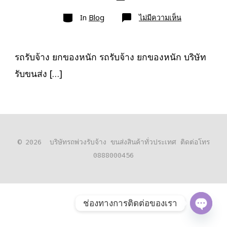
เขียน
ลง
เรื่อง
หมวด
เรื่อง
บน
In
Blog
ไม่มีความเห็น
รถ
รับจ้าง
ยก
ของ
หนัก
รถรับจ้าง ยกของหนัก รถรับจ้าง ยกของหนัก บริษัท
10ล้อ
ติด
รับขนส่ง […]
เครน
รถ
เฮี๊ยบ
3-
5ตัน
© 2026
บริษัทรถพ่วงรับจ้าง ขนส่งสินค้าทั่วประเทศ ติดต่อโทร
0888000456
ช่องทางการติดต่อของเรา
O
P