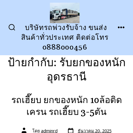
ข้าม
ไป
ยัง
บริษัทรถพ่วงรับจ้าง ขนส่ง
ปุ่ม
เมนู
เนื้อหา
สินค้าทั่วประเทศ ติดต่อโทร
เปิด
ปิด
การ
0888000456
ค้นหา
ป้ายกำกับ:
รับยกของหนัก
อุดรธานี
รถเฮี๊ยบ ยกของหนัก 10ล้อติด
เครน รถเฮี๊ยบ 3-5ตัน
วัน
ผู้
โดย
adminrd
ธันวาคม 20, 2025
ที่