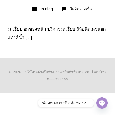
เขียน
ลง
เรื่อง
หมวด
เรื่อง
บน
In
Blog
ไม่มีความเห็น
รถ
เฮี๊ยบ
ยก
ของ
หนัก
รถเฮี๊ยบ ยกของหนัก บริการรถเฮี๊ยบ 6ล้อติดเครนยก
10ล้อ
ติด
แทงค์น้ำ […]
เครน
รถ
เฮี๊ยบ
3-
5ตัน
© 2026
บริษัทรถพ่วงรับจ้าง ขนส่งสินค้าทั่วประเทศ ติดต่อโทร
0888000456
ช่องทางการติดต่อของเรา
O
P