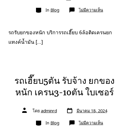
เขียน
ลง
เรื่อง
หมวด
เรื่อง
บน
In
Blog
ไม่มีความเห็น
รถ
รับ
ยก
ของ
หนัก
รถรับยกของหนัก บริการรถเฮี๊ยบ 6ล้อติดเครนยก
10ล้อ
บรรทุก
แทงค์น้ำมัน […]
ติด
เครน
รถ
เฮี๊ยบ
3-
5ตัน
รถเฮี๊ยบ5ตัน รับจ้าง ยกของ
หนัก เครน3-10ตัน ใบเซอร์
วัน
ผู้
โดย
adminrd
มีนาคม 18, 2024
ที่
เขียน
ลง
เรื่อง
หมวด
เรื่อง
บน
In
Blog
ไม่มีความเห็น
รถ