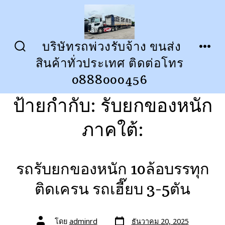
ข้าม
ไป
ยัง
บริษัทรถพ่วงรับจ้าง ขนส่ง
ปุ่ม
เมนู
เนื้อหา
สินค้าทั่วประเทศ ติดต่อโทร
เปิด
ปิด
การ
0888000456
ค้นหา
ป้ายกำกับ:
รับยกของหนัก
ภาคใต้:
รถรับยกของหนัก 10ล้อบรรทุก
ติดเครน รถเฮี๊ยบ 3-5ตัน
วัน
ผู้
โดย
adminrd
ธันวาคม 20, 2025
ที่