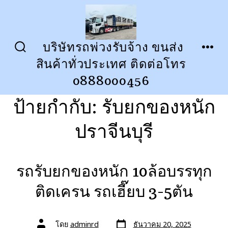
ข้าม
ไป
ยัง
บริษัทรถพ่วงรับจ้าง ขนส่ง
ปุ่ม
เมนู
เนื้อหา
สินค้าทั่วประเทศ ติดต่อโทร
เปิด
ปิด
การ
0888000456
ค้นหา
ป้ายกำกับ:
รับยกของหนัก
ปราจีนบุรี
รถรับยกของหนัก 10ล้อบรรทุก
ติดเครน รถเฮี๊ยบ 3-5ตัน
วัน
ผู้
โดย
adminrd
ธันวาคม 20, 2025
ที่