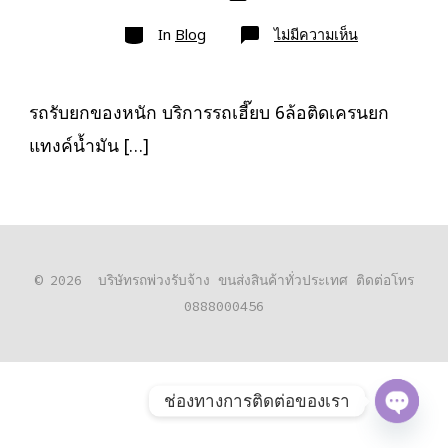
เขียน
ลง
เรื่อง
หมวด
เรื่อง
บน
In
Blog
ไม่มีความเห็น
รถ
รับ
ยก
ของ
หนัก
รถรับยกของหนัก บริการรถเฮี๊ยบ 6ล้อติดเครนยก
10ล้อ
บรรทุก
แทงค์น้ำมัน […]
ติด
เครน
รถ
เฮี๊ยบ
3-
5ตัน
© 2026
บริษัทรถพ่วงรับจ้าง ขนส่งสินค้าทั่วประเทศ ติดต่อโทร
0888000456
ช่องทางการติดต่อของเรา
O
P