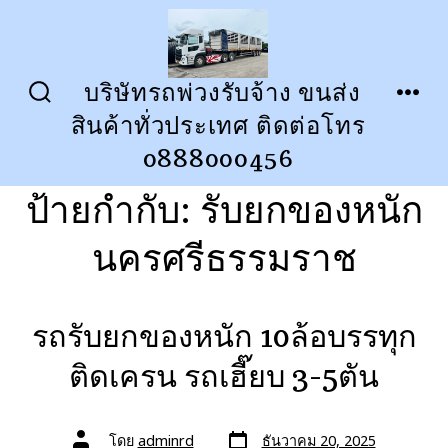
ข้าม
ไป
ยัง
บริษัทรถพ่วงรับจ้าง ขนส่ง
ปุ่ม
เมนู
เนื้อหา
สินค้าทั่วประเทศ ติดต่อโทร
เปิด
ปิด
การ
0888000456
ค้นหา
ป้ายกำกับ:
รับยกของหนัก
นครศรีธรรมราช
รถรับยกของหนัก 10ล้อบรรทุก
ติดเครน รถเฮี๊ยบ 3-5ตัน
วัน
ผู้
โดย
adminrd
ธันวาคม 20, 2025
ที่