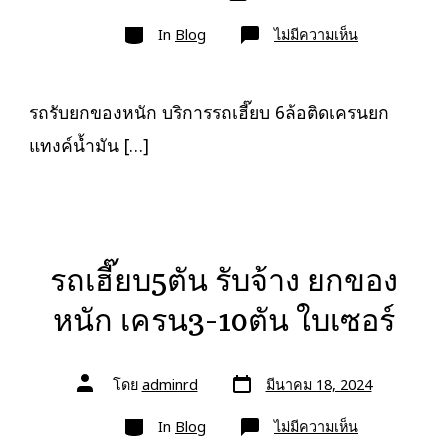
เขียน
ลง
เรื่อง
หมวด
เรื่อง
บน
In
Blog
ไม่มีความเห็น
รถ
รับ
ยก
ของ
หนัก
รถรับยกของหนัก บริการรถเฮี๊ยบ 6ล้อติดเครนยก
10ล้อ
บรรทุก
แทงค์น้ำมัน […]
ติด
เครน
รถ
เฮี๊ยบ
3-
5ตัน
รถเฮี๊ยบ5ตัน รับจ้าง ยกของ
หนัก เครน3-10ตัน ใบเซอร์
วัน
ผู้
โดย
adminrd
มีนาคม 18, 2024
ที่
เขียน
ลง
เรื่อง
หมวด
เรื่อง
บน
In
Blog
ไม่มีความเห็น
รถ