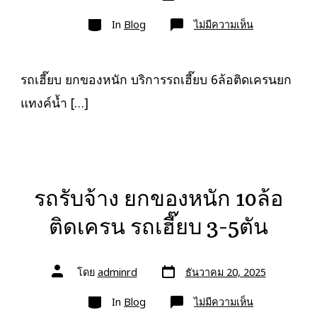
เขียน
ลง
เรื่อง
หมวด
เรื่อง
บน
In
Blog
ไม่มีความเห็น
รถ
เฮี๊ยบ
ยก
ของ
หนัก
รถเฮี๊ยบ ยกของหนัก บริการรถเฮี๊ยบ 6ล้อติดเครนยก
10ล้อ
ติด
แทงค์น้ำ […]
เครน
รถ
เฮี๊ยบ
3-
5ตัน
รถรับจ้าง ยกของหนัก 10ล้อ
ติดเครน รถเฮี๊ยบ 3-5ตัน
วัน
ผู้
โดย
adminrd
ธันวาคม 20, 2025
ที่
เขียน
ลง
เรื่อง
หมวด
เรื่อง
บน
In
Blog
ไม่มีความเห็น
รถ