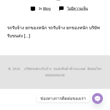
เขียน
ลง
เรื่อง
หมวด
เรื่อง
บน
In
Blog
ไม่มีความเห็น
รถ
รับจ้าง
ยก
ของ
หนัก
รถรับจ้าง ยกของหนัก รถรับจ้าง ยกของหนัก บริษัท
10ล้อ
ติด
รับขนส่ง […]
เครน
รถ
เฮี๊ยบ
3-
5ตัน
© 2026
บริษัทรถพ่วงรับจ้าง ขนส่งสินค้าทั่วประเทศ ติดต่อโทร
0888000456
ช่องทางการติดต่อของเรา
O
P