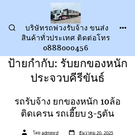
ข้าม
ไป
ยัง
บริษัทรถพ่วงรับจ้าง ขนส่ง
ปุ่ม
เมนู
เนื้อหา
สินค้าทั่วประเทศ ติดต่อโทร
เปิด
ปิด
การ
0888000456
ค้นหา
ป้ายกำกับ:
รับยกของหนัก
ประจวบคีรีขันธ์
รถรับจ้าง ยกของหนัก 10ล้อ
ติดเครน รถเฮี๊ยบ 3-5ตัน
วัน
ผู้
โดย
adminrd
ธันวาคม 20, 2025
ที่