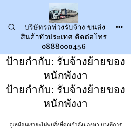
ข้าม
ไป
ยัง
บริษัทรถพ่วงรับจ้าง ขนส่ง
ปุ่ม
เมนู
เนื้อหา
สินค้าทั่วประเทศ ติดต่อโทร
เปิด
ปิด
การ
0888000456
ค้นหา
ป้ายกำกับ:
รับจ้างย้ายของ
หนักพังงา
ป้ายกำกับ:
รับจ้างย้ายของ
หนักพังงา
ดูเหมือนเราจะไม่พบสิ่งที่คุณกำลังมองหา บางทีการ