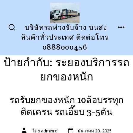
ข้าม
ไป
ยัง
บริษัทรถพ่วงรับจ้าง ขนส่ง
ปุ่ม
เมนู
เนื้อหา
สินค้าทั่วประเทศ ติดต่อโทร
เปิด
ปิด
การ
0888000456
ค้นหา
ป้ายกำกับ:
ระยองบริการรถ
ยกของหนัก
รถรับยกของหนัก 10ล้อบรรทุก
ติดเครน รถเฮี๊ยบ 3-5ตัน
วัน
ผู้
โดย
adminrd
ธันวาคม 20, 2025
ที่