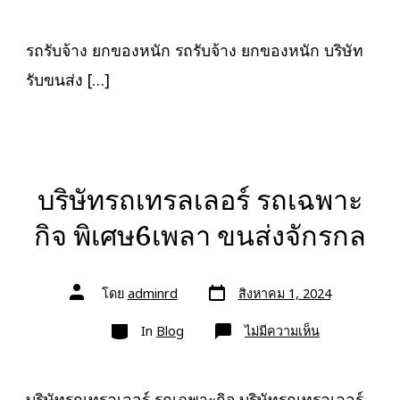
รับจ้าง
ยก
ของ
หนัก
รถรับจ้าง ยกของหนัก รถรับจ้าง ยกของหนัก บริษัท
10ล้อ
ติด
รับขนส่ง […]
เครน
รถ
เฮี๊ยบ
3-
5ตัน
บริษัทรถเทรลเลอร์ รถเฉพาะ
กิจ พิเศษ6เพลา ขนส่งจักรกล
วัน
ผู้
โดย
adminrd
สิงหาคม 1, 2024
ที่
เขียน
ลง
เรื่อง
หมวด
เรื่อง
บน
In
Blog
ไม่มีความเห็น
บริษัท
รถ
เทรล
เลอ
ร์
บริษัทรถเทรลเลอร์ รถเฉพาะกิจ บริษัทรถเทรลเลอร์