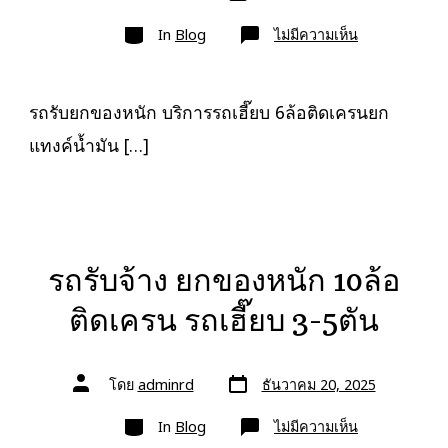
เขียน
ลง
เรื่อง
หมวด
เรื่อง
บน
In
Blog
ไม่มีความเห็น
รถ
รับ
ยก
ของ
หนัก
รถรับยกของหนัก บริการรถเฮี๊ยบ 6ล้อติดเครนยก
10ล้อ
บรรทุก
แทงค์น้ำมัน […]
ติด
เครน
รถ
เฮี๊ยบ
3-
5ตัน
รถรับจ้าง ยกของหนัก 10ล้อ
ติดเครน รถเฮี๊ยบ 3-5ตัน
วัน
ผู้
โดย
adminrd
ธันวาคม 20, 2025
ที่
เขียน
ลง
เรื่อง
หมวด
เรื่อง
บน
In
Blog
ไม่มีความเห็น
รถ