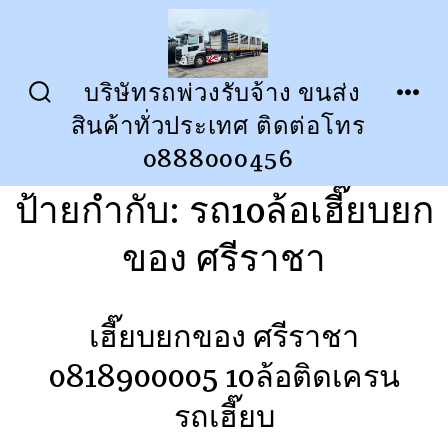
ข้าม
ไป
ยัง
บริษัทรถพ่วงรับจ้าง ขนส่ง
ปุ่ม
เมนู
เนื้อหา
สินค้าทั่วประเทศ ติดต่อโทร
เปิด
ปิด
การ
0888000456
ค้นหา
ป้ายกำกับ:
รถ10ล้อเฮี๊ยบยก
ของ ศรีราชา
เฮี๊ยบยกของ ศรีราชา
0818900005 10ล้อติดเครน
รถเฮี๊ยบ