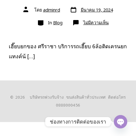
วัน
ผู้
โดย
adminrd
มีนาคม 19, 2024
ที่
เขียน
ลง
เรื่อง
หมวด
เรื่อง
บน
In
Blog
ไม่มีความเห็น
เฮี๊ยบ
ยก
ของ
ศรีราชา
0818900005
เฮี๊ยบยกของ ศรีราชา บริการรถเฮี๊ยบ 6ล้อติดเครนยก
10ล้อ
ติด
แทงค์น้ […]
เครน
รถ
เฮี๊ยบ
© 2026
บริษัทรถพ่วงรับจ้าง ขนส่งสินค้าทั่วประเทศ ติดต่อโทร
0888000456
ช่องทางการติดต่อของเรา
O
P