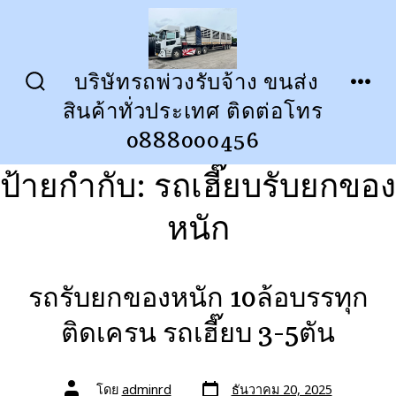
ข้าม
ไป
ยัง
บริษัทรถพ่วงรับจ้าง ขนส่ง
ปุ่ม
เมนู
เนื้อหา
สินค้าทั่วประเทศ ติดต่อโทร
เปิด
ปิด
การ
0888000456
ค้นหา
ป้ายกำกับ:
รถเฮี๊ยบรับยกของ
หนัก
รถรับยกของหนัก 10ล้อบรรทุก
ติดเครน รถเฮี๊ยบ 3-5ตัน
วัน
ผู้
โดย
adminrd
ธันวาคม 20, 2025
ที่