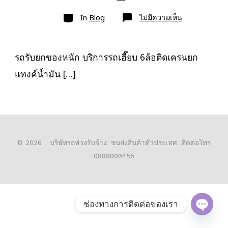
เขียน
ลง
เรื่อง
หมวด
เรื่อง
บน
In
Blog
ไม่มีความเห็น
รถ
รับ
ยก
ของ
หนัก
รถรับยกของหนัก บริการรถเฮี๊ยบ 6ล้อติดเครนยก
10ล้อ
บรรทุก
แทงค์น้ำมัน […]
ติด
เครน
รถ
เฮี๊ยบ
3-
5ตัน
© 2026
บริษัทรถพ่วงรับจ้าง ขนส่งสินค้าทั่วประเทศ ติดต่อโทร
0888000456
ช่องทางการติดต่อของเรา
O
P