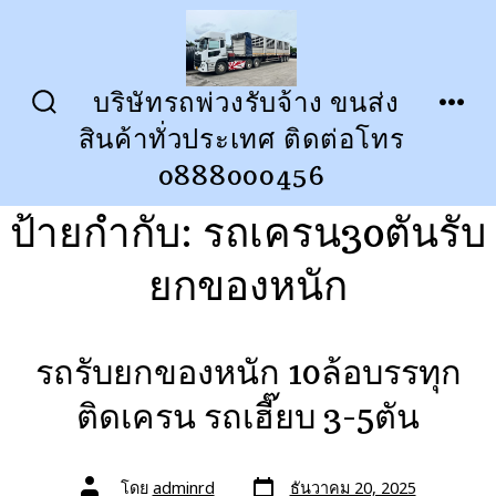
ข้าม
ไป
ยัง
บริษัทรถพ่วงรับจ้าง ขนส่ง
ปุ่ม
เมนู
เนื้อหา
สินค้าทั่วประเทศ ติดต่อโทร
เปิด
ปิด
การ
0888000456
ค้นหา
ป้ายกำกับ:
รถเครน30ตันรับ
ยกของหนัก
รถรับยกของหนัก 10ล้อบรรทุก
ติดเครน รถเฮี๊ยบ 3-5ตัน
วัน
ผู้
โดย
adminrd
ธันวาคม 20, 2025
ที่