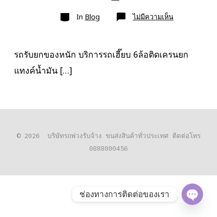
เขียน
ลง
เรื่อง
หมวด
เรื่อง
บน
In
Blog
ไม่มีความเห็น
รถ
รับ
ยก
ของ
หนัก
รถรับยกของหนัก บริการรถเฮี๊ยบ 6ล้อติดเครนยก
10ล้อ
บรรทุก
แทงค์น้ำมัน […]
ติด
เครน
รถ
เฮี๊ยบ
3-
5ตัน
© 2026
บริษัทรถพ่วงรับจ้าง ขนส่งสินค้าทั่วประเทศ ติดต่อโทร
0888000456
ช่องทางการติดต่อของเรา
O
P