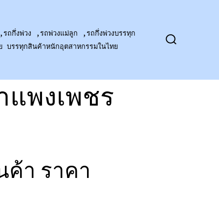
,รถกึ่งพ่วง ,รถพ่วงแม่ลูก ,รถกึ่งพ่วงบรรทุก
าย บรรทุกสินค้าหนักอุตสาหกรรมในไทย
ปุ่ม
เปิด
ปิด
การ
ค้นหา
กำแพงเพชร
นค้า ราคา