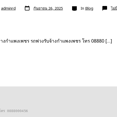
วัน
หมวด
ย
adminrd
กันยายน 26, 2025
In
Blog
ไม่
ที่
ลง
เรื่อง
จ้างกำแพงเพชร รถพ่วงรับจ้างกำแพงเพชร โทร 08880 […]
ต่อโทร 0888000456