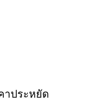
พ่วง
รับจ้าง
นครปฐม
ขนส่ง
สินค้า
ราคา
ประหยัด
ราคาประหยัด