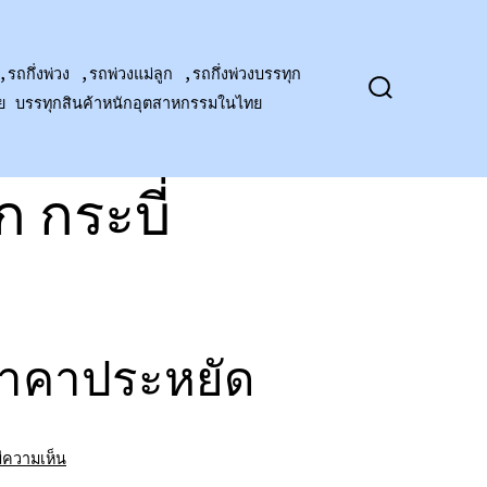
,รถกึ่งพ่วง ,รถพ่วงแม่ลูก ,รถกึ่งพ่วงบรรทุก
าย บรรทุกสินค้าหนักอุตสาหกรรมในไทย
ปุ่ม
เปิด
ปิด
การ
ค้นหา
 กระบี่
ราคาประหยัด
บน
มีความเห็น
รถ