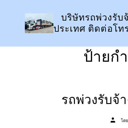
ข้าม
ไป
บริษัทรถพ่วงรับจ
ยัง
ประเทศ ติดต่อโท
เนื้อหา
ป้ายกำ
รถพ่วงรับจ
ผู้
โด
เขียน
เรื่อง