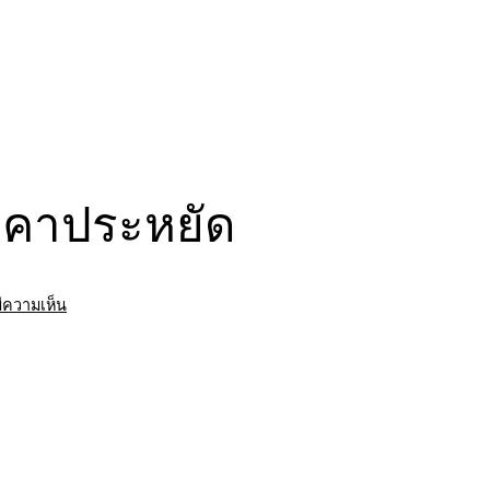
ราคาประหยัด
บน
มีความเห็น
รถ
พ่วง
รับจ้าง
ลำปาง
ขนส่ง
สินค้า
ราคา
ประหยัด