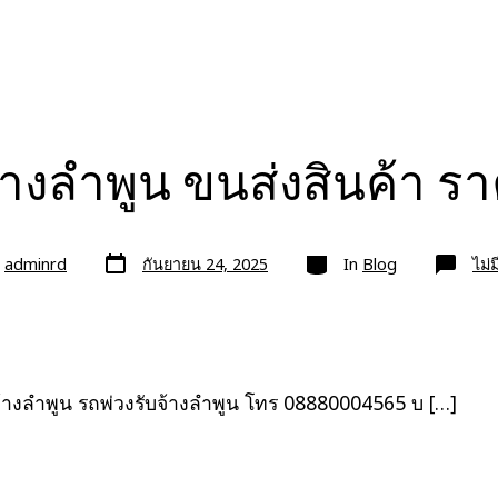
้างลำพูน ขนส่งสินค้า 
วัน
หมวด
ย
adminrd
กันยายน 24, 2025
In
Blog
ไม่
ที่
ลง
เรื่อง
จ้างลำพูน รถพ่วงรับจ้างลำพูน โทร 08880004565 บ […]