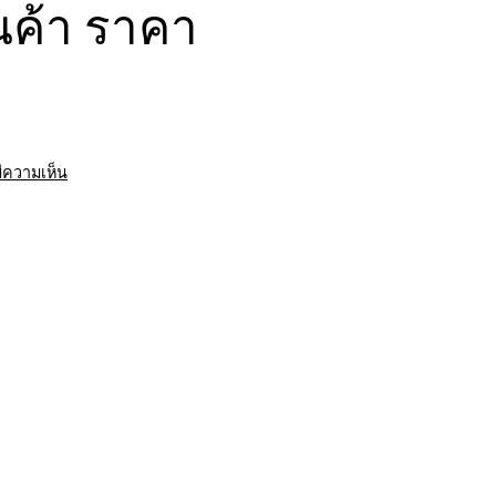
นค้า ราคา
บน
มีความเห็น
รถ
พ่วง
รับจ้าง
ฉะเชิงเทรา
ขนส่ง
สินค้า
ราคา
ประหยัด