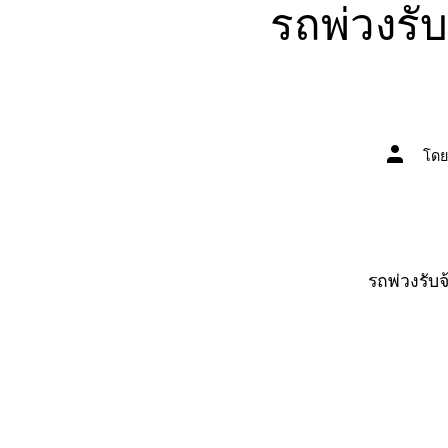
รถพ่วงรั
ผู้
โด
เขียน
เรื่อง
รถพ่วงรับ