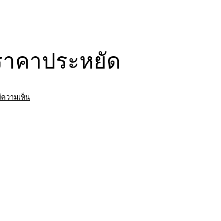
า ราคาประหยัด
บน
มีความเห็น
รถ
พ่วง
รับจ้าง
ปราจีนบุรี
ขนส่ง
สินค้า
ราคา
ประหยัด