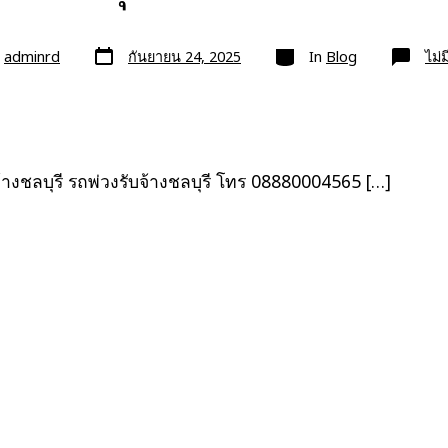
วัน
หมวด
ย
adminrd
กันยายน 24, 2025
In
Blog
ไม่
ที่
ลง
เรื่อง
้างชลบุรี รถพ่วงรับจ้างชลบุรี โทร 08880004565 […]