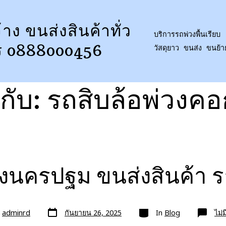
้าง ขนส่งสินค้าทั่ว
บริการรถพ่วงพื้นเรียบ 
ร 0888000456
วัสดุยาว ขนส่ง ขนย้
กับ:
รถสิบล้อพ่วงคอก
้างนครปฐม ขนส่งสินค้า 
วัน
หมวด
ย
adminrd
กันยายน 26, 2025
In
Blog
ไม่
ที่
ลง