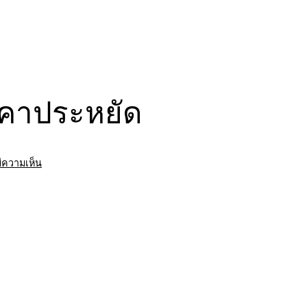
ราคาประหยัด
บน
มีความเห็น
รถ
พ่วง
รับจ้าง
ลำพูน
ขนส่ง
สินค้า
ราคา
ประหยัด