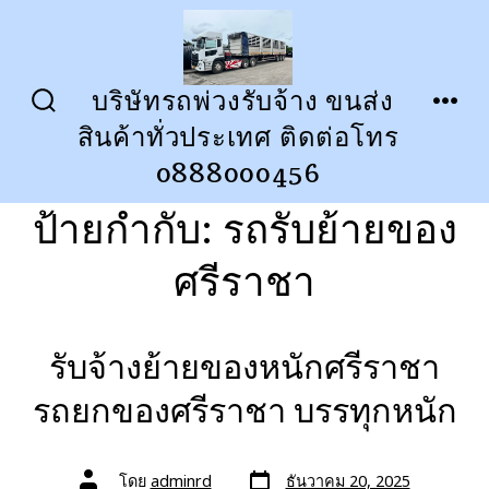
ข้าม
ไป
ยัง
บริษัทรถพ่วงรับจ้าง ขนส่ง
ปุ่ม
เมนู
เนื้อหา
สินค้าทั่วประเทศ ติดต่อโทร
เปิด
ปิด
การ
0888000456
ค้นหา
ป้ายกำกับ:
รถรับย้ายของ
ศรีราชา
รับจ้างย้ายของหนักศรีราชา
รถยกของศรีราชา บรรทุกหนัก
วัน
ผู้
โดย
adminrd
ธันวาคม 20, 2025
ที่