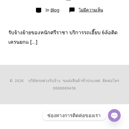
เขียน
ลง
เรื่อง
หมวด
เรื่อง
บน
In
Blog
ไม่มีความเห็น
รับจ้าง
ย้าย
ของ
หนัก
ศรีราชา
รับจ้างย้ายของหนักศรีราชา บริการรถเฮี๊ยบ 6ล้อติด
รถ
ยก
เครนยกแ […]
ของ
ศรีราชา
บรรทุก
หนัก
© 2026
บริษัทรถพ่วงรับจ้าง ขนส่งสินค้าทั่วประเทศ ติดต่อโทร
0888000456
ช่องทางการติดต่อของเรา
O
P