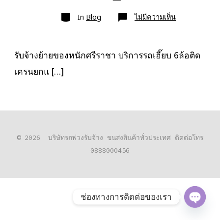
เขียน
ลง
เรื่อง
หมวด
เรื่อง
บน
In
Blog
ไม่มีความเห็น
รับจ้าง
ย้าย
ของ
หนัก
ศรีราชา
รับจ้างย้ายของหนักศรีราชา บริการรถเฮี๊ยบ 6ล้อติด
รถ
ยก
เครนยกแ […]
ของ
ศรีราชา
บรรทุก
หนัก
© 2026
บริษัทรถพ่วงรับจ้าง ขนส่งสินค้าทั่วประเทศ ติดต่อโทร
0888000456
ช่องทางการติดต่อของเรา
O
P