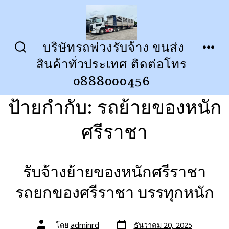
ข้าม
ไป
ยัง
บริษัทรถพ่วงรับจ้าง ขนส่ง
ปุ่ม
เมนู
เนื้อหา
สินค้าทั่วประเทศ ติดต่อโทร
เปิด
ปิด
การ
0888000456
ค้นหา
ป้ายกำกับ:
รถย้ายของหนัก
ศรีราชา
รับจ้างย้ายของหนักศรีราชา
รถยกของศรีราชา บรรทุกหนัก
วัน
ผู้
โดย
adminrd
ธันวาคม 20, 2025
ที่