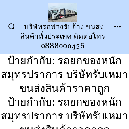
ข้าม
ไป
ยัง
บริษัทรถพ่วงรับจ้าง ขนส่ง
ปุ่ม
เมนู
เนื้อหา
สินค้าทั่วประเทศ ติดต่อโทร
เปิด
ปิด
การ
0888000456
ค้นหา
ป้ายกำกับ:
รถยกของหนัก
สมุทรปราการ บริษัทรับเหมา
ขนส่งสินค้าราคาถูก
ป้ายกำกับ:
รถยกของหนัก
สมุทรปราการ บริษัทรับเหมา