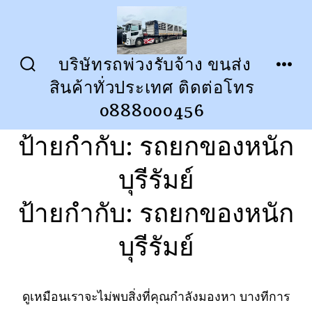
ข้าม
ไป
ยัง
บริษัทรถพ่วงรับจ้าง ขนส่ง
ปุ่ม
เมนู
เนื้อหา
สินค้าทั่วประเทศ ติดต่อโทร
เปิด
ปิด
การ
0888000456
ค้นหา
ป้ายกำกับ:
รถยกของหนัก
บุรีรัมย์
ป้ายกำกับ:
รถยกของหนัก
บุรีรัมย์
ดูเหมือนเราจะไม่พบสิ่งที่คุณกำลังมองหา บางทีการ