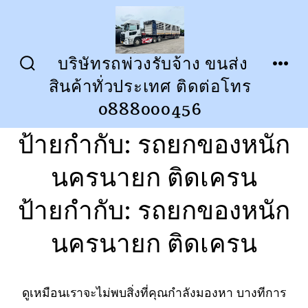
ข้าม
ไป
ยัง
บริษัทรถพ่วงรับจ้าง ขนส่ง
ปุ่ม
เมนู
เนื้อหา
สินค้าทั่วประเทศ ติดต่อโทร
เปิด
ปิด
การ
0888000456
ค้นหา
ป้ายกำกับ:
รถยกของหนัก
นครนายก ติดเครน
ป้ายกำกับ:
รถยกของหนัก
นครนายก ติดเครน
ดูเหมือนเราจะไม่พบสิ่งที่คุณกำลังมองหา บางทีการ