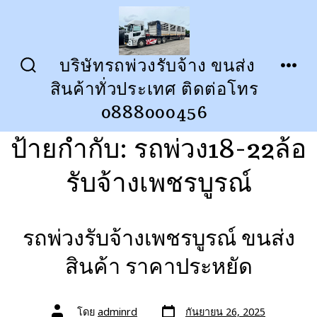
ข้าม
ไป
ยัง
บริษัทรถพ่วงรับจ้าง ขนส่ง
ปุ่ม
เมนู
เนื้อหา
สินค้าทั่วประเทศ ติดต่อโทร
เปิด
ปิด
การ
0888000456
ค้นหา
ป้ายกำกับ:
รถพ่วง18-22ล้อ
รับจ้างเพชรบูรณ์
รถพ่วงรับจ้างเพชรบูรณ์ ขนส่ง
สินค้า ราคาประหยัด
วัน
ผู้
โดย
adminrd
กันยายน 26, 2025
ที่