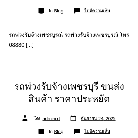
เขียน
ลง
เรื่อง
หมวด
เรื่อง
บน
In
Blog
ไม่มีความเห็น
รถ
พ่วง
รับจ้าง
เพชรบูรณ์
ขนส่ง
รถพ่วงรับจ้างเพชรบูรณ์ รถพ่วงรับจ้างเพชรบูรณ์ โทร
สินค้า
ราคา
08880 […]
ประหยัด
รถพ่วงรับจ้างเพชรบุรี ขนส่ง
สินค้า ราคาประหยัด
วัน
ผู้
โดย
adminrd
กันยายน 24, 2025
ที่
เขียน
ลง
เรื่อง
หมวด
เรื่อง
บน
In
Blog
ไม่มีความเห็น
รถ