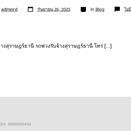
วัน
หมวด
ย
adminrd
กันยายน 26, 2025
In
Blog
ไม่
ที่
ลง
เรื่อง
้างสุราษฎร์ธานี รถพ่วงรับจ้างสุราษฎร์ธานี โทร […]
ต่อโทร 0888000456