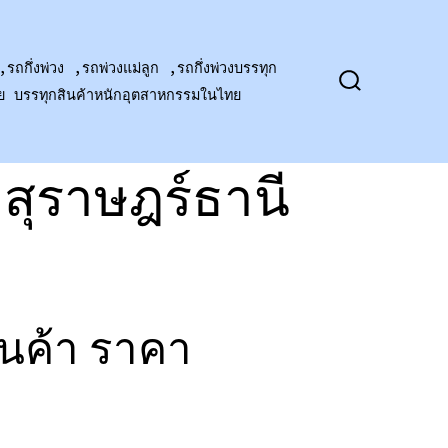
,รถกึ่งพ่วง ,รถพ่วงแม่ลูก ,รถกึ่งพ่วงบรรทุก
าย บรรทุกสินค้าหนักอุตสาหกรรมในไทย
ปุ่ม
เปิด
ปิด
การ
ค้นหา
งสุราษฎร์ธานี
ินค้า ราคา