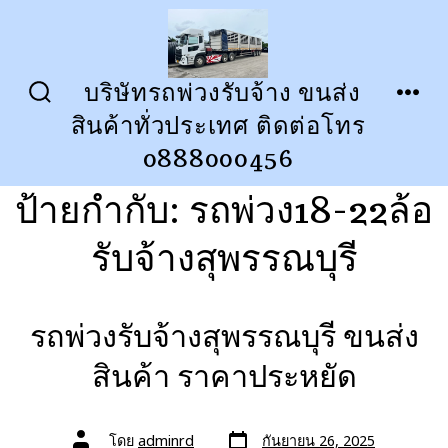
ข้าม
ไป
ยัง
บริษัทรถพ่วงรับจ้าง ขนส่ง
ปุ่ม
เมนู
เนื้อหา
สินค้าทั่วประเทศ ติดต่อโทร
เปิด
ปิด
การ
0888000456
ค้นหา
ป้ายกำกับ:
รถพ่วง18-22ล้อ
รับจ้างสุพรรณบุรี
รถพ่วงรับจ้างสุพรรณบุรี ขนส่ง
สินค้า ราคาประหยัด
วัน
ผู้
โดย
adminrd
กันยายน 26, 2025
ที่