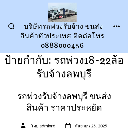
ข้าม
ไป
ยัง
บริษัทรถพ่วงรับจ้าง ขนส่ง
ปุ่ม
เมนู
เนื้อหา
สินค้าทั่วประเทศ ติดต่อโทร
เปิด
ปิด
การ
0888000456
ค้นหา
ป้ายกำกับ:
รถพ่วง18-22ล้อ
รับจ้างลพบุรี
รถพ่วงรับจ้างลพบุรี ขนส่ง
สินค้า ราคาประหยัด
วัน
ผู้
โดย
adminrd
กันยายน 26, 2025
ที่