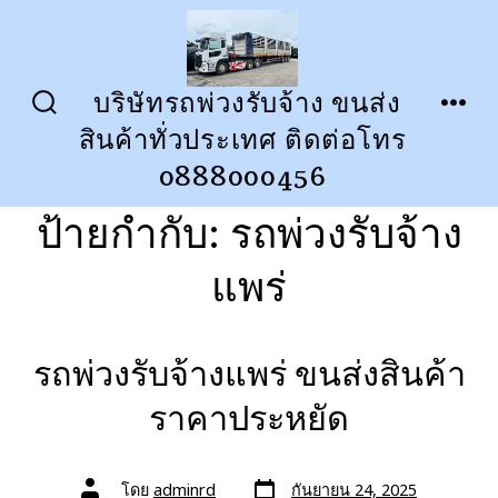
ข้าม
ไป
ยัง
บริษัทรถพ่วงรับจ้าง ขนส่ง
ปุ่ม
เมนู
เนื้อหา
สินค้าทั่วประเทศ ติดต่อโทร
เปิด
ปิด
การ
0888000456
ค้นหา
ป้ายกำกับ:
รถพ่วงรับจ้าง
แพร่
รถพ่วงรับจ้างแพร่ ขนส่งสินค้า
ราคาประหยัด
วัน
ผู้
โดย
adminrd
กันยายน 24, 2025
ที่