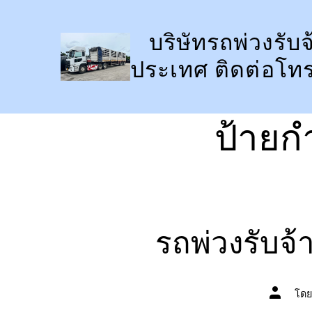
ข้าม
ไป
บริษัทรถพ่วงรับจ
ยัง
ประเทศ ติดต่อโท
เนื้อหา
ป้ายก
รถพ่วงรับจ้
ผู้
โด
เขียน
เรื่อง