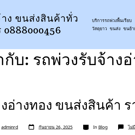
้าง ขนส่งสินค้าทั่ว
บริการรถพ่วงพื้นเรียบ 
ร 0888000456
วัสดุยาว ขนส่ง ขนย้
ำกับ:
รถพ่วงรับจ้างอ
างอ่างทอง ขนส่งสินค้า
วัน
หมวด
ย
adminrd
กันยายน 26, 2025
In
Blog
ไม่
ที่
ลง