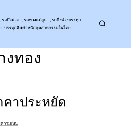
,รถกึ่งพ่วง ,รถพ่วงแม่ลูก ,รถกึ่งพ่วงบรรทุก
าย บรรทุกสินค้าหนักอุตสาหกรรมในไทย
ปุ่ม
เปิด
ปิด
การ
ค้นหา
่างทอง
 ราคาประหยัด
บน
มีความเห็น
รถ