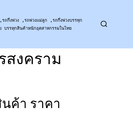
,รถกึ่งพ่วง ,รถพ่วงแม่ลูก ,รถกึ่งพ่วงบรรทุก
าย บรรทุกสินค้าหนักอุตสาหกรรมในไทย
ปุ่ม
เปิด
ปิด
การ
ค้นหา
ุทรสงคราม
ินค้า ราคา