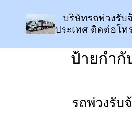
ข้าม
ไป
บริษัทรถพ่วงรับจ
ยัง
ประเทศ ติดต่อโท
เนื้อหา
ป้ายกำกั
รถพ่วงรับ