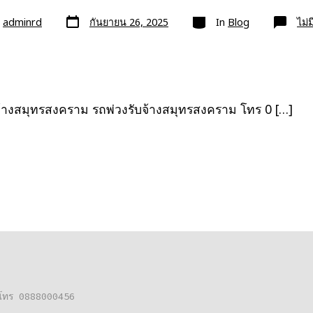
วัน
หมวด
ย
adminrd
กันยายน 26, 2025
In
Blog
ไม่
ที่
ลง
เรื่อง
จ้างสมุทรสงคราม รถพ่วงรับจ้างสมุทรสงคราม โทร 0 […]
ต่อโทร 0888000456