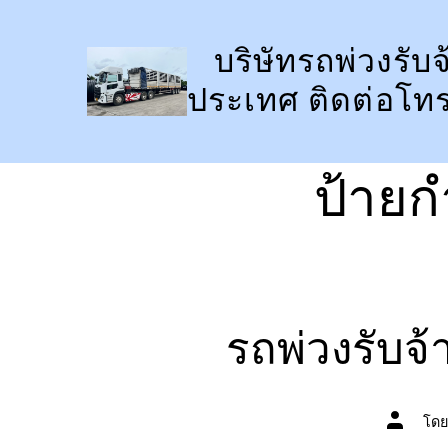
ข้าม
ไป
บริษัทรถพ่วงรับจ
ยัง
ประเทศ ติดต่อโท
เนื้อหา
ป้ายก
รถพ่วงรับจ
ผู้
โด
เขียน
เรื่อง