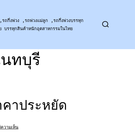
,รถกึ่งพ่วง ,รถพ่วงแม่ลูก ,รถกึ่งพ่วงบรรทุก
าย บรรทุกสินค้าหนักอุตสาหกรรมในไทย
ปุ่ม
เปิด
ปิด
การ
ค้นหา
นทบุรี
ราคาประหยัด
บน
มีความเห็น
รถ