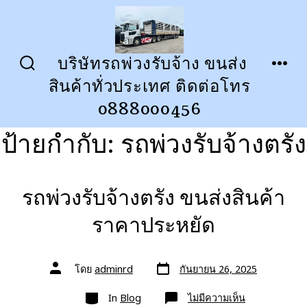
ข้าม
ไป
ยัง
บริษัทรถพ่วงรับจ้าง ขนส่ง
ปุ่ม
เมนู
เนื้อหา
สินค้าทั่วประเทศ ติดต่อโทร
เปิด
ปิด
การ
0888000456
ค้นหา
ป้ายกำกับ:
รถพ่วงรับจ้างตรัง
รถพ่วงรับจ้างตรัง ขนส่งสินค้า
ราคาประหยัด
วัน
ผู้
โดย
adminrd
กันยายน 26, 2025
ที่
เขียน
ลง
เรื่อง
หมวด
เรื่อง
บน
In
Blog
ไม่มีความเห็น
รถ