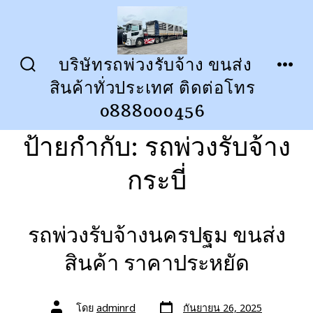
ข้าม
ไป
ยัง
บริษัทรถพ่วงรับจ้าง ขนส่ง
ปุ่ม
เมนู
เนื้อหา
สินค้าทั่วประเทศ ติดต่อโทร
เปิด
ปิด
การ
0888000456
ค้นหา
ป้ายกำกับ:
รถพ่วงรับจ้าง
กระบี่
รถพ่วงรับจ้างนครปฐม ขนส่ง
สินค้า ราคาประหยัด
วัน
ผู้
โดย
adminrd
กันยายน 26, 2025
ที่