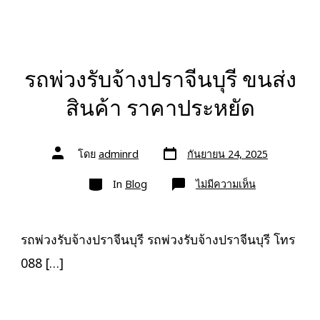
รถพ่วงรับจ้างปราจีนบุรี ขนส่ง
สินค้า ราคาประหยัด
วัน
ผู้
โดย
adminrd
กันยายน 24, 2025
ที่
เขียน
ลง
เรื่อง
หมวด
เรื่อง
บน
In
Blog
ไม่มีความเห็น
รถ
พ่วง
รับจ้าง
ปราจีนบุรี
ขนส่ง
รถพ่วงรับจ้างปราจีนบุรี รถพ่วงรับจ้างปราจีนบุรี โทร
สินค้า
ราคา
088 […]
ประหยัด