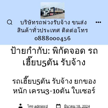
ข้าม
ไป
ยัง
บริษัทรถพ่วงรับจ้าง ขนส่ง
ปุ่ม
เมนู
เนื้อหา
สินค้าทั่วประเทศ ติดต่อโทร
เปิด
ปิด
การ
0888000456
ค้นหา
ป้ายกำกับ:
พิกัดจอด รถ
เฮี๊ยบ5ตัน รับจ้าง
รถเฮี๊ยบ5ตัน รับจ้าง ยกของ
หนัก เครน3-10ตัน ใบเซอร์
วัน
ผู้
โดย
adminrd
มีนาคม 18, 2024
ที่