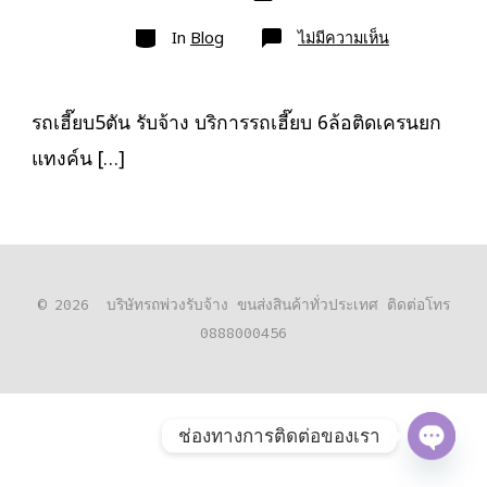
เขียน
ลง
เรื่อง
หมวด
เรื่อง
บน
In
Blog
ไม่มีความเห็น
รถ
เฮี๊ยบ5ตัน
รับจ้าง
ยก
ของ
รถเฮี๊ยบ5ตัน รับจ้าง บริการรถเฮี๊ยบ 6ล้อติดเครนยก
หนัก
เครน3-
แทงค์น […]
10ตัน
ใบ
เซอร์
© 2026
บริษัทรถพ่วงรับจ้าง ขนส่งสินค้าทั่วประเทศ ติดต่อโทร
0888000456
ช่องทางการติดต่อของเรา
O
P