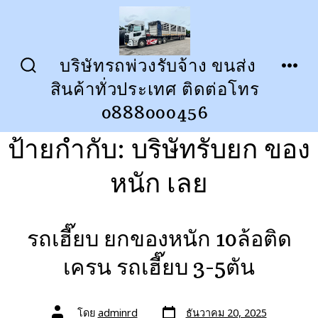
ข้าม
ไป
ยัง
บริษัทรถพ่วงรับจ้าง ขนส่ง
ปุ่ม
เมนู
เนื้อหา
สินค้าทั่วประเทศ ติดต่อโทร
เปิด
ปิด
การ
0888000456
ค้นหา
ป้ายกำกับ:
บริษัทรับยก ของ
หนัก เลย
รถเฮี๊ยบ ยกของหนัก 10ล้อติด
เครน รถเฮี๊ยบ 3-5ตัน
วัน
ผู้
โดย
adminrd
ธันวาคม 20, 2025
ที่