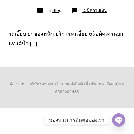
เขียน
ลง
เรื่อง
หมวด
เรื่อง
บน
In
Blog
ไม่มีความเห็น
รถ
เฮี๊ยบ
ยก
ของ
หนัก
รถเฮี๊ยบ ยกของหนัก บริการรถเฮี๊ยบ 6ล้อติดเครนยก
10ล้อ
ติด
แทงค์น้ำ […]
เครน
รถ
เฮี๊ยบ
3-
5ตัน
© 2026
บริษัทรถพ่วงรับจ้าง ขนส่งสินค้าทั่วประเทศ ติดต่อโทร
0888000456
ช่องทางการติดต่อของเรา
O
P